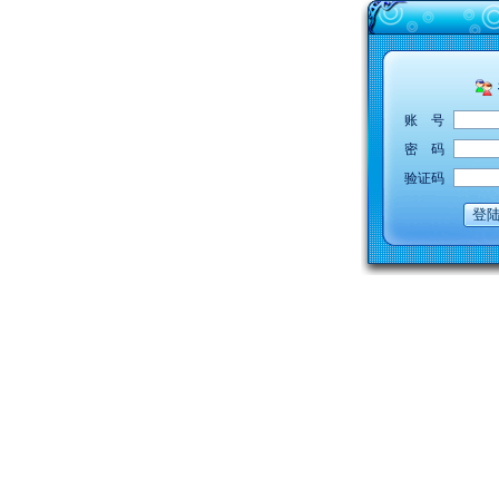
账
号
密
码
验证码